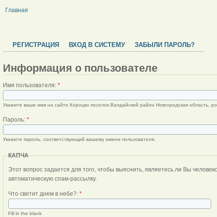
Главная
РЕГИСТРАЦИЯ
ВХОД В СИСТЕМУ
ЗАБЫЛИ ПАРОЛЬ?
Информация о пользователе
Имя пользователя:
*
Укажите ваше имя на сайте Короцко поселок Валдайский район Новгородская область, ро
Пароль:
*
Укажите пароль, соответствующий вашему имени пользователя.
КАПЧА
Этот вопрос задается для того, чтобы выяснить, являетесь ли Вы человеком или представляете из себя
автоматическую спам-рассылку.
Что светит днем в небе?:
*
Fill in the blank