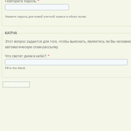
Повторите пароль:
*
Укажите пароль для новой учетной записи в обоих полях.
КАПЧА
Этот вопрос задается для того, чтобы выяснить, являетесь ли Вы человеком или представляете из себя
автоматическую спам-рассылку.
Что светит днем в небе?:
*
Fill in the blank