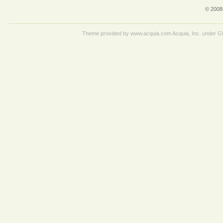
© 2008
Theme provided by www.acquia.com Acquia, Inc. under 