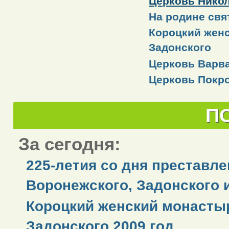
Церковь Никол
На родине свя
Короцкий женс
Задонского
Церковь Варв
Церковь Покр
П
За сегодня:
225-летия со дня преставле
Воронежского, Задонского 
Короцкий женский монастыр
Задонского 2009 год