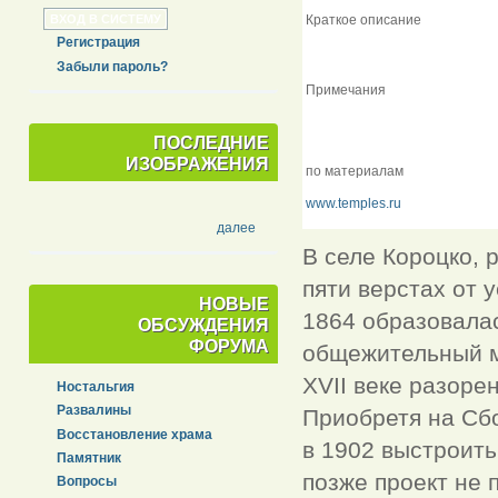
Краткое описание
Регистрация
Забыли пароль?
Примечания
ПОСЛЕДНИЕ
ИЗОБРАЖЕНИЯ
по материалам
www.temples.ru
далее
В селе Короцко, 
пяти верстах от 
НОВЫЕ
1864 образовала
ОБСУЖДЕНИЯ
ФОРУМА
общежительный м
XVII веке разоре
Ностальгия
Развалины
Приобретя на Сб
Восстановление храма
в 1902 выстроить
Памятник
позже проект не 
Вопросы