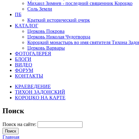
Михаил Зимнев - последний священник Короцко
Соль Земли
ПБ
Краткий исторический очерк
КАТАЛОГ
Церковь Покрова
Церковь Николая Чудотворца
Короцкий монастырь во имя святителя Тихона Задо
Церковь Варвары
ФОТОГАЛЕРЕЯ
БЛОГИ
ВИДЕО
ФОРУМ
КОНТАКТЫ
КРАЕВЕДЕНИЕ
ТИХОН ЗАДОНСКИЙ
КОРОЦКО НА КАРТЕ
Поиск
Поиск на сайте:
Главная