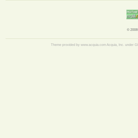
© 2008
Theme provided by www.acquia.com Acquia, Inc. under 